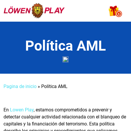
Skip
to
6
content
Política AML
Pagina de inicio
»
Política AML
En
Lowen Play
, estamos comprometidos a prevenir y
detectar cualquier actividad relacionada con el blanqueo de
capitales y la financiación del terrorismo. Esta política
describe los principios y procedimientos que aplicamos